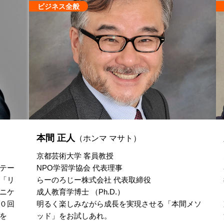
ビジネス全般
本間 正人
（ホンマ マサト）
京都芸術大学 客員教授
テー
NPO学習学協会 代表理事
「リ
らーのろじー株式会社 代表取締役
ニケ
成人教育学博士 （Ph.D.）
０回
明るく楽しみながら成長を実現させる「本間メソ
を
ッド」をお試しあれ。