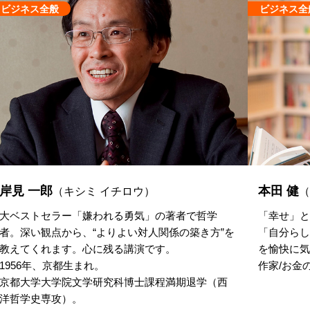
ビジネス全般
ビジネス全
岸見 一郎
本田 健
（キシミ イチロウ）
（
大ベストセラー「嫌われる勇気」の著者で哲学
「幸せ」と
者。深い観点から、“よりよい対人関係の築き方”を
「自分らし
教えてくれます。心に残る講演です。
を愉快に気
1956年、京都生まれ。
作家/お金
京都大学大学院文学研究科博士課程満期退学（西
洋哲学史専攻）。